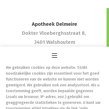
Apotheek Delmeire
Dokter Vloeberghsstraat 8,
3401 Walshoutem
We gebruiken cookies op deze website. Strikt
info@apotheekdelmeire.be
- Ondernemingsnummer
noodzakelijke cookies zijn essentieel voor het goed
(BTW nr.) (BE)0820633163
functioneren van de website en kunnen niet worden
Beroepstitel:
Apotheker werkzaam in België
geweigerd. We gebruiken ook een analysetool. Als u
toestemming geeft, worden bepaalde gegevens
Beroepsvereniging:
Algemene Pharmaceutische
Bond
autorisatienummer FAGG 264101
(zoals uw browser, IP-adres, enz.) gebruikt om
Valt onder toezicht van de Orde der Apothekers,
geaggregeerde statistieken te genereren. U kunt uw
02/537.42.67, Henri Jasparlaan 94 1060 Brussel
toestemming altijd intrekken via de link “mijn